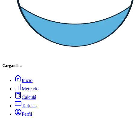
Cargando...
Inicio
Mercado
Calculá
Tarjetas
Perfil