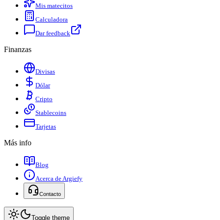
Mis matecitos
Calculadora
Dar feedback
Finanzas
Divisas
Dólar
Cripto
Stablecoins
Tarjetas
Más info
Blog
Acerca de Argiefy
Contacto
Toggle theme