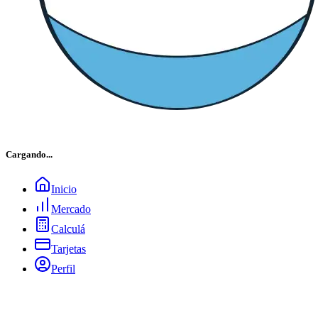
Cargando...
Inicio
Mercado
Calculá
Tarjetas
Perfil