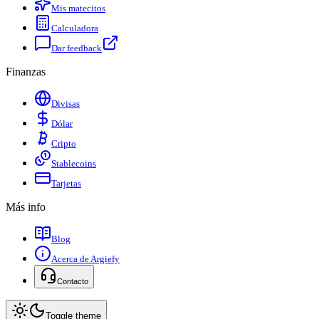
Mis matecitos
Calculadora
Dar feedback
Finanzas
Divisas
Dólar
Cripto
Stablecoins
Tarjetas
Más info
Blog
Acerca de Argiefy
Contacto
Toggle theme