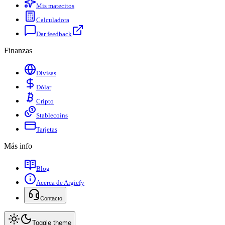
Mis matecitos
Calculadora
Dar feedback
Finanzas
Divisas
Dólar
Cripto
Stablecoins
Tarjetas
Más info
Blog
Acerca de Argiefy
Contacto
Toggle theme