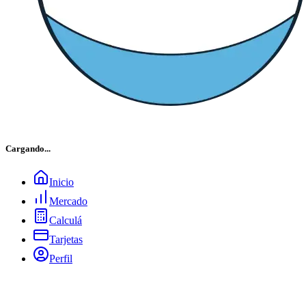
Cargando...
Inicio
Mercado
Calculá
Tarjetas
Perfil