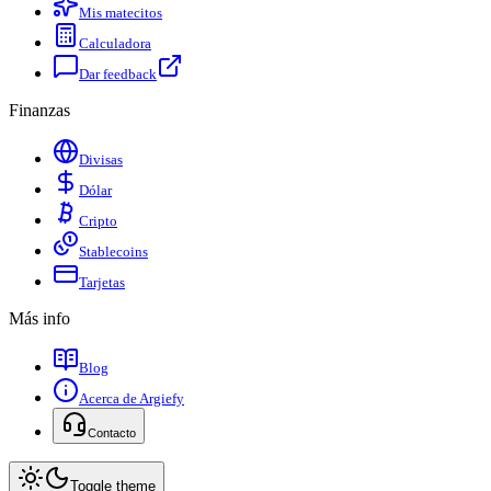
Mis matecitos
Calculadora
Dar feedback
Finanzas
Divisas
Dólar
Cripto
Stablecoins
Tarjetas
Más info
Blog
Acerca de Argiefy
Contacto
Toggle theme