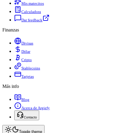
Mis matecitos
Calculadora
Dar feedback
Finanzas
Divisas
Dólar
Cripto
Stablecoins
Tarjetas
Más info
Blog
Acerca de Argiefy
Contacto
Toggle theme